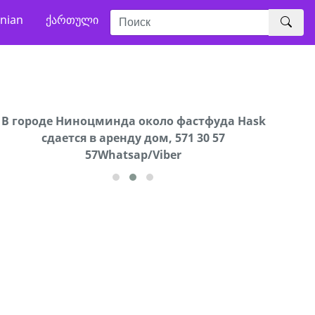
nian
ქართული
В городе Ниноцминда около фастфуда Hask
Продается машина марки Prado,571 30 57
Про
cдается в аренду дом, 571 30 57
57Whatsap/Viber
57Whatsap/Viber