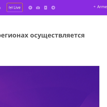
Arme
Live
а
регионах осуществляется
у в