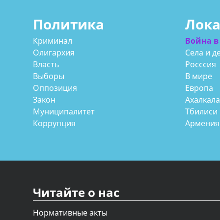
Политика
Лок
Криминал
Война в
Олигархия
Села и д
Власть
Росссия
Выборы
В мире
Оппозиция
Европа
Закон
Ахалкал
Муниципалитет
Тбилиси
Коррупция
Армения
Читайте о нас
Нормативные акты