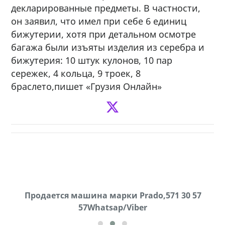
декларированные предметы. В частности,
он заявил, что имел при себе 6 единиц
бижутерии, хотя при детальном осмотре
багажа были изъяты изделия из серебра и
бижутерия: 10 штук кулонов, 10 пар
сережек, 4 кольца, 9 троек, 8
браслето,пишет «Грузия Онлайн»
Продаются грабли под лощадь ,+995 551 08 62
Продается машина марки Prado,571 30 57
57Whatsap/Viber
72
cд