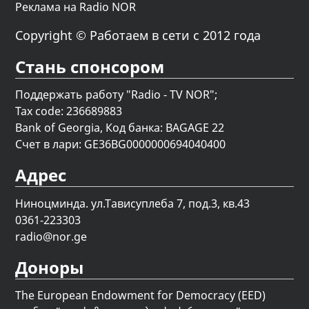
Реклама на Radio NOR
Copyright © Работаем в сети с 2012 года
Стань спонсором
Поддержать работу "Radio - TV NOR";
Tax code: 236689883
Bank of Georgia, Код банка: BAGAGE 22
Счет в лари: GE36BG0000000694040400
Адрес
Ниноцминда. ул.Тависуплеба 7, под.3, кв.43
0361-223303
radio@nor.ge
Доноры
The European Endowment for Democracy (EED)