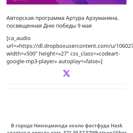
Авторская программа Артура Арзуманяна,
посвященная Дню победы 9 мая
[ca_audio
url=»https://dl.dropboxusercontent.com/u/106
width=»500″ height=»27″ css_class=»codeart-
google-mp3-player» autoplay=»false»]
В городе Ниноцминда около фастфуда Hask
Продается машина марки Prado,571 30 57
П
cдается в аренду дом, 571 30 57 57Whatsap/Viber
57Whatsap/Viber