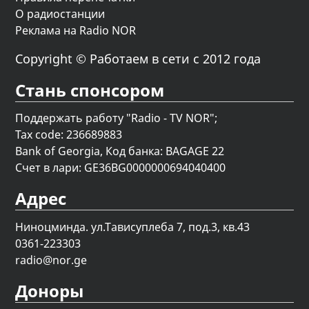
О радиостанции
Реклама на Radio NOR
Copyright © Работаем в сети с 2012 года
Стань спонсором
Поддержать работу "Radio - TV NOR";
Tax code: 236689883
Bank of Georgia, Код банка: BAGAGE 22
Счет в лари: GE36BG0000000694040400
Адрес
Ниноцминда. ул.Тависуплеба 7, под.3, кв.43
0361-223303
radio@nor.ge
Доноры