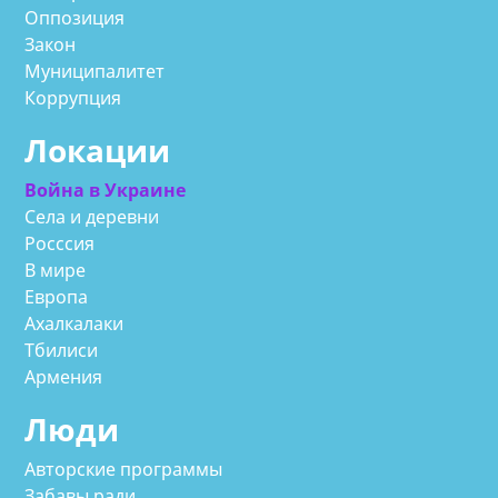
Оппозиция
Закон
Муниципалитет
Коррупция
Локации
Война в Украине
Села и деревни
Росссия
В мире
Европа
Ахалкалаки
Тбилиси
Армения
Люди
Авторские программы
Забавы ради