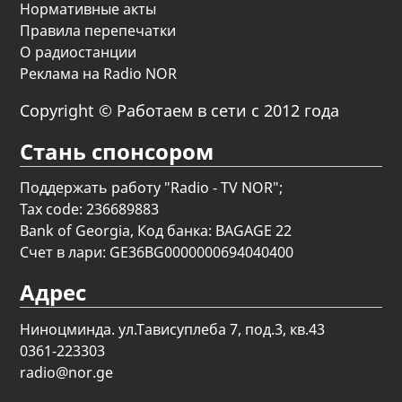
Нормативные акты
Правила перепечатки
О радиостанции
Реклама на Radio NOR
Copyright © Работаем в сети с 2012 года
Стань спонсором
Поддержать работу "Radio - TV NOR";
Tax code: 236689883
Bank of Georgia, Код банка: BAGAGE 22
Счет в лари: GE36BG0000000694040400
Адрес
Ниноцминда. ул.Тависуплеба 7, под.3, кв.43
0361-223303
radio@nor.ge