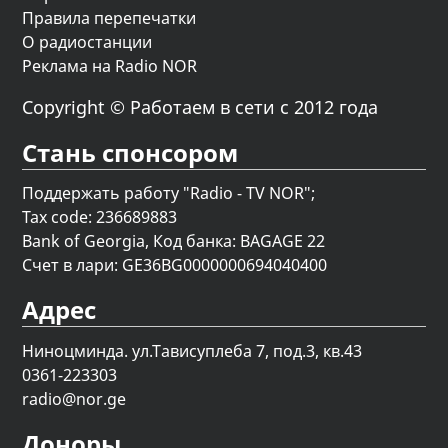
Правила перепечатки
О радиостанции
Реклама на Radio NOR
Copyright © Работаем в сети с 2012 года
Стань спонсором
Поддержать работу "Radio - TV NOR";
Tax code: 236689883
Bank of Georgia, Код банка: BAGAGE 22
Счет в лари: GE36BG0000000694040400
Адрес
Ниноцминда. ул.Тависуплеба 7, под.3, кв.43
0361-223303
radio@nor.ge
Доноры