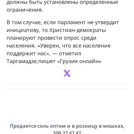
должны быть установлены определенные
ограничения.
В том случае, если парламент не утвердит
инициативу, то Христиан-демократы
планируют провести опрос среди
населения. «Уверен, что все население
поддержит нас», — отметил
Таргамадзе,пишет «Грузия онлайн»
Продается соль оптом и в розницу в мешках,
В городе Ниноцминда около фастфуда Hask
cдается в аренду дом, 571 30 57 57Whatsap/Viber
500 22 47 42