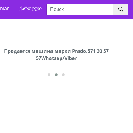
nian
ქართული
Продаются грабли под лощадь ,+995 551 08 62
Продается машина марки Prado,571 30 57
В горо
57Whatsap/Viber
72