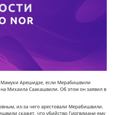
а Мамуки Арешидзе, если Мерабишвили
 на Михаила Саакашвили. Об этом он заявил в
овным, из-за чего арестовали Мерабишвили.
ишвили скажет, что убийство Гиргвлиани ему