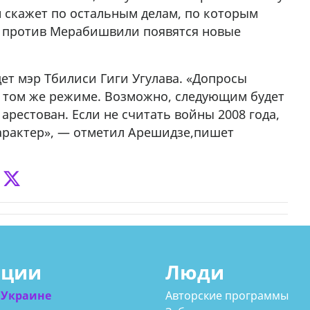
н скажет по остальным делам, по которым
то против Мерабишвили появятся новые
ет мэр Тбилиси Гиги Угулава. «Допросы
и том же режиме. Возможно, следующим будет
 арестован. Если не считать войны 2008 года,
арактер», — отметил Арешидзе,пишет
ации
Люди
 Украине
Авторские программы