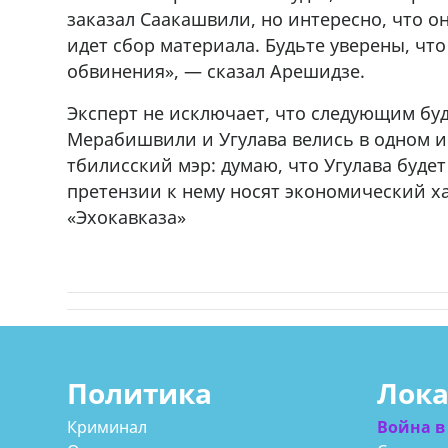
заказал Саакашвили, но интересно, что о
идет сбор материала. Будьте уверены, ч
обвинения», — сказал Арешидзе.
Эксперт не исключает, что следующим буд
Мерабишвили и Угулава велись в одном 
тбилисский мэр: думаю, что Угулава будет
претензии к нему носят экономический х
«Эхокавказа»
Политика
Лок
Криминал
Война в