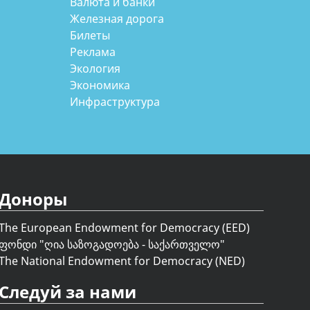
Валюта и банки
Железная дорога
Билеты
Реклама
Экология
Экономика
Инфраструктура
Доноры
The European Endowment for Democracy (EED)
ფონდი "
ღია საზოგადოება - საქართველო
"
The National Endowment for Democracy (NED)
Следуй за нами