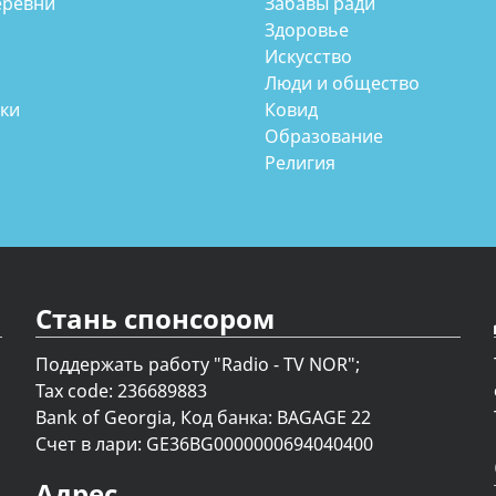
еревни
Забавы ради
Здоровье
Искусство
Люди и общество
аки
Ковид
Образование
Религия
Стань спонсором
Поддержать работу "Radio - TV NOR";
Tax code: 236689883
Bank of Georgia, Код банка: BAGAGE 22
Счет в лари: GE36BG0000000694040400
Адрес