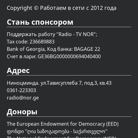
Copyright © Работаем в сети с 2012 года
Стань спонсором
Поддержать работу "Radio - TV NOR";
Tax code: 236689883
Bank of Georgia, Код банка: BAGAGE 22
Счет в лари: GE36BG0000000694040400
Адрес
Ниноцминда. ул.Тависуплеба 7, под.3, кв.43
0361-223303
radio@nor.ge
Доноры
The European Endowment for Democracy (EED)
ფონდი "
ღია საზოგადოება - საქართველო
"