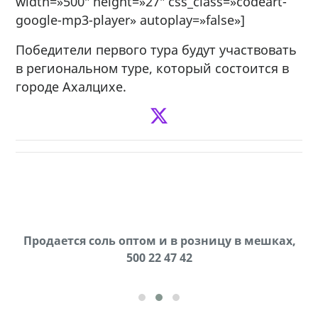
width=»500″ height=»27″ css_class=»codeart-
google-mp3-player» autoplay=»false»]
Победители первого тура будут участвовать
в региональном туре, который состоится в
городе Ахалцихе.
Продается соль оптом и в розницу в мешках,
В городе Ниноцминда около фастфуда Hask
cдается в аренду дом, 571 30 57 57Whatsap/Viber
500 22 47 42