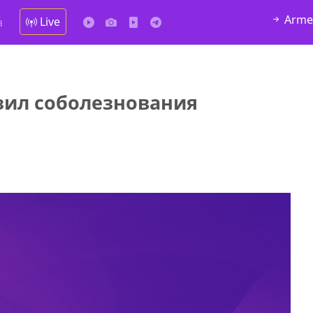
Arme
Live
а
зил соболезнования
у в