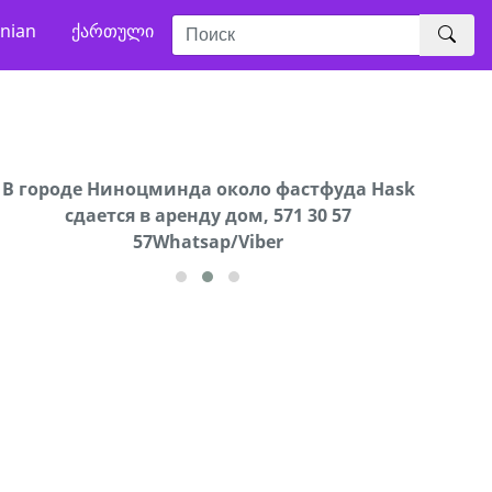
nian
ქართული
В городе Ниноцминда около фастфуда Hask
Продается машина марки Prado,571 30 57
Про
cдается в аренду дом, 571 30 57
57Whatsap/Viber
57Whatsap/Viber