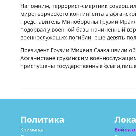
Напомним, террорист-смертник совершил 
миротворческого контингента в афганск
представитель Минобороны Грузии Иракли
подорвал у военной базы начиненный взр
военнослужащих погибли, еще девять пол
Президент Грузии Михеил Саакашвили об
Афганистане грузинским военнослужащим.
приспущены государственные флаги,пише
Политика
Лок
Криминал
Война в