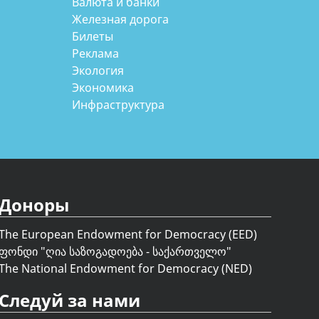
Валюта и банки
Железная дорога
Билеты
Реклама
Экология
Экономика
Инфраструктура
Доноры
The European Endowment for Democracy (EED)
ფონდი "
ღია საზოგადოება - საქართველო
"
The National Endowment for Democracy (NED)
Следуй за нами