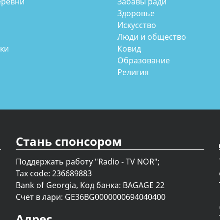
еревни
Забавы ради
Здоровье
Искусство
Люди и общество
аки
Ковид
Образование
Религия
Стань спонсором
Поддержать работу "Radio - TV NOR";
Tax code: 236689883
Bank of Georgia, Код банка: BAGAGE 22
Счет в лари: GE36BG0000000694040400
Адрес