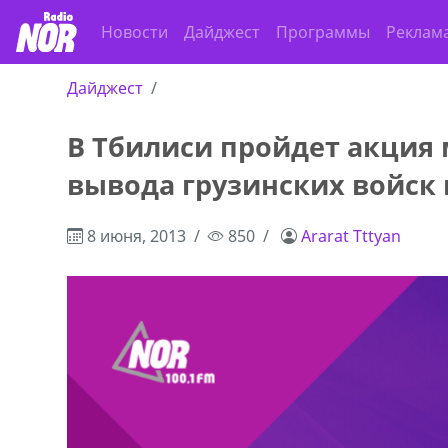
Новости
Дайджест
Программы
Реклам
Дайджест
В Тбилиси пройдет акция
ado,571 30 57
Продается соль оптом и в розниц
вывода грузинских войск
r
мешках, 500 22 47 42
8 июня, 2013
850
Ararat Tttyan