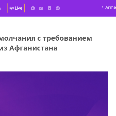
Arme
Live
а
 молчания с требованием
у в
 из Афганистана