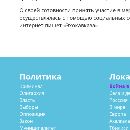
О своей готовности принять участие в ме
осуществлялась с помощью социальных се
интернет,пишет «Эхокавказа»
Политика
Лок
Криминал
Война в
Олигархия
Села и д
Власть
Росссия
Выборы
В мире
Оппозиция
Европа
Закон
Ахалкал
Муниципалитет
Тбилиси