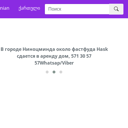
nian
ქართული
В городе Ниноцминда около фастфуда Hask
Продается машина марки Prado,571 30 57
Про
cдается в аренду дом, 571 30 57
57Whatsap/Viber
57Whatsap/Viber