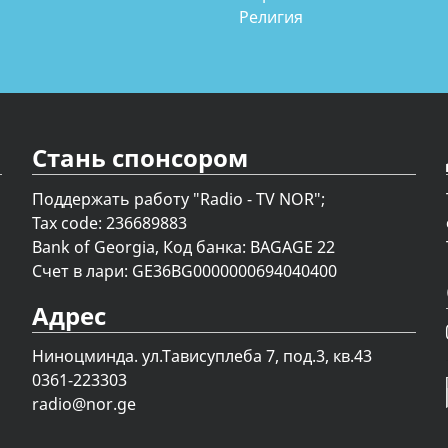
Религия
Стань спонсором
Поддержать работу "Radio - TV NOR";
Tax code: 236689883
Bank of Georgia, Код банка: BAGAGE 22
Счет в лари: GE36BG0000000694040400
Адрес
Ниноцминда. ул.Тависуплеба 7, под.3, кв.43
0361-223303
radio@nor.ge