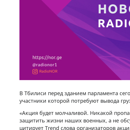
В Тбилиси перед зданием парламента сего
участники которой потребуют вывода гру
«Акция будет молчаливой. Никакой пропа
защитить жизни наших военных, а не обс
цитирует Trend слова организаторов акци