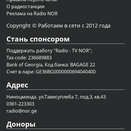
О радиостанции
Реклама на Radio NOR
Copyright © Работаем в сети с 2012 года
Стань спонсором
Поддержать работу "Radio - TV NOR";
Tax code: 236689883
Bank of Georgia, Код банка: BAGAGE 22
Счет в лари: GE36BG0000000694040400
Адрес
Ниноцминда. ул.Тависуплеба 7, под.3, кв.43
0361-223303
radio@nor.ge
Доноры