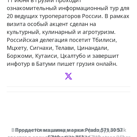
ознакомительный информационный тур для
20 ведущих туроператоров России. В рамках
визита особый акцент сделан на
культурный, кулинарный и агротуризм.
Российская делегация посетит Тбилиси,
Мцхету, Сигнахи, Телави, Цинандали,
Боржоми, Кутаиси, Цкалтубо и завершит
инфотур в Батуми пишет грузия онлайн.
В городе Ниноцминда около фастфуда Hask
Продается машина марки Prado,571 30 57
П