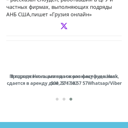
частных фирмах, выполняющих подряды
АНБ США,пишет «Грузия онлайн»
Продается соль оптом и в розницу в мешках,
В городе Ниноцминда около фастфуда Hask
cдается в аренду дом, 571 30 57 57Whatsap/Viber
500 22 47 42