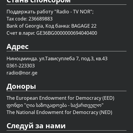
Поддержать работу "Radio - TV NOR";
Tax code: 236689883
Bank of Georgia, Код банка: BAGAGE 22
Счет в лари: GE36BG0000000694040400
Адрес
Ниноцминда. ул.Тависуплеба 7, под.3, кв.43
0361-223303
radio@nor.ge
Доноры
The European Endowment for Democracy (EED)
ფონდი "
ღია საზოგადოება - საქართველო
"
The National Endowment for Democracy (NED)
Следуй за нами