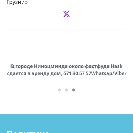
Грузии»
Продается соль оптом и в розницу в мешках,
В городе Ниноцминда около фастфуда Hask
cдается в аренду дом, 571 30 57 57Whatsap/Viber
500 22 47 42