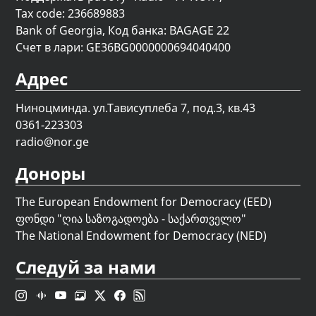
Tax code: 236689883
Bank of Georgia, Код банка: BAGAGE 22
Счет в лари: GE36BG0000000694040400
Адрес
Ниноцминда. ул.Тависуплеба 7, под.3, кв.43
0361-223303
radio@nor.ge
Доноры
The European Endowment for Democracy (EED)
ფონდი "
ღია საზოგადოება - საქართველო
"
The National Endowment for Democracy (NED)
Следуй за нами