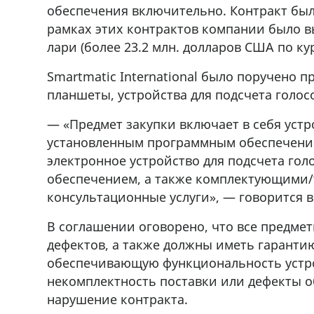
обеспечения включительно. Контракт был 
r
мешках, 500 22 47 42
рамках этих контрактов компании было 
лари (более 23.2 млн. долларов США по кур
Smartmatic International было поручено 
планшеты, устройства для подсчета голос
— «Предмет закупки включает в себя устр
установленным программным обеспечение
электронное устройство для подсчета го
обеспечением, а также комплектующими/т
консультационные услуги», — говорится в
В соглашении оговорено, что все предме
дефектов, а также должны иметь гарантию
обеспечивающую функциональность устрой
некомплектность поставки или дефекты о
нарушение контракта.