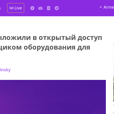
Arme
Live
а
выложили в открытый доступ
щиком оборудования для
linsky