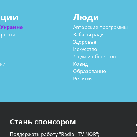
ации
Люди
 Украине
Авторские программы
еревни
Забавы ради
Здоровье
Искусство
Люди и общество
аки
Ковид
Образование
Религия
Стань спонсором
Поддержать работу "Radio - TV NOR";