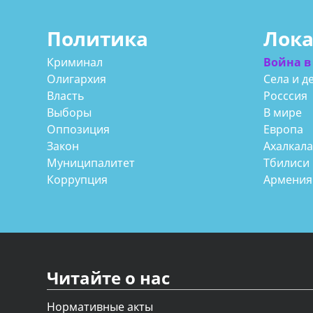
Политика
Лок
Криминал
Война в
Олигархия
Села и д
Власть
Росссия
Выборы
В мире
Оппозиция
Европа
Закон
Ахалкал
Муниципалитет
Тбилиси
Коррупция
Армения
Читайте о нас
Нормативные акты