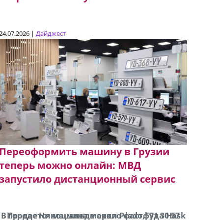
24.07.2026 |
Дайджест
Переоформить машину в Грузии
теперь можно онлайн: МВД
запустило дистанционный сервис
В городе Ниноцминда около фастфуда Hask
Продается машина марки Prado,571 30 57
Про