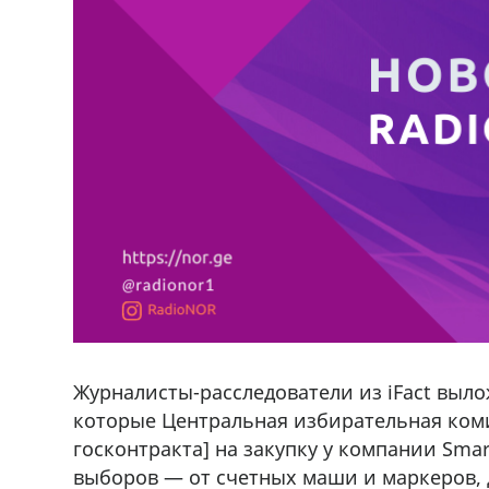
Журналисты-расследователи из iFact выл
которые Центральная избирательная коми
госконтракта] на закупку у компании Smar
выборов — от счетных маши и маркеров, 
ado,571 30 57
Продается соль оптом и в розниц