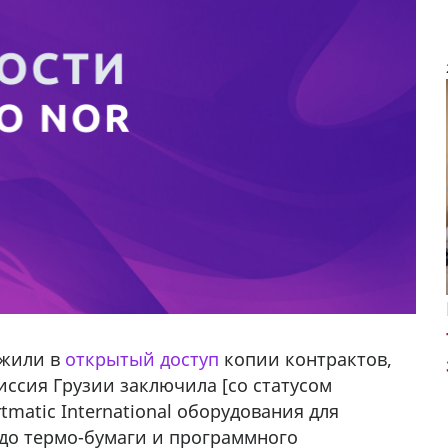
ожили в
открытый доступ
копии контрактов,
ссия Грузии заключила [со статусом
tmatic International оборудования для
до термо-бумаги и программного
у в