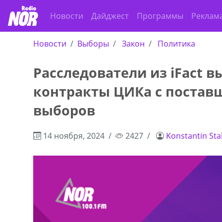
Новости
Дайджест
Программы
Реклам
Новости
Выборы
Закон
Политика
Расследователи из iFact 
контракты ЦИКа с постав
выборов
14 ноября, 2024
2427
Konstantin Sta