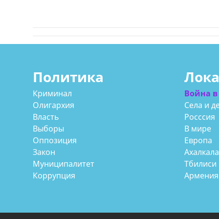
Политика
Лок
Криминал
Война в
Олигархия
Села и д
Власть
Росссия
Выборы
В мире
Оппозиция
Европа
Закон
Ахалкал
Муниципалитет
Тбилиси
Коррупция
Армения