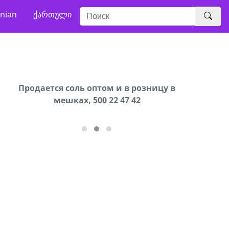
nian
ქართული
В городе Ниноцминда около фастфуда Hask
Продается соль оптом и в розницу в
Сро
cдается в аренду дом, 571 30 57
мешках, 500 22 47 42
57Whatsap/Viber