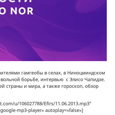
вителями гамгеобы в селах, в Ниноцминдском
вольной борьбе, интервью с Элисо Чапидзе.
й страны и мира, а также гороскоп, обзор
nt.com/u/106027788/Efirs/11.06.2013.mp3″
-google-mp3-player» autoplay=»false»]