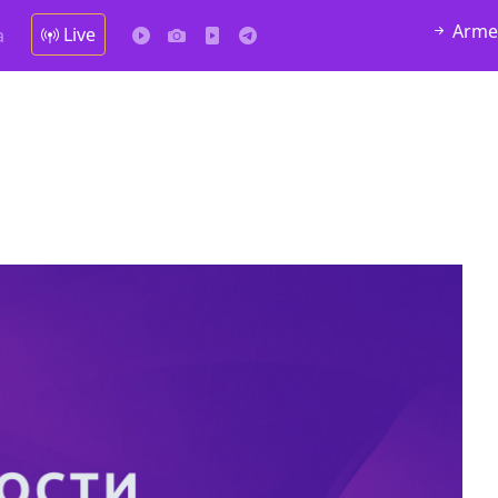
Arme
Live
а
алка
4