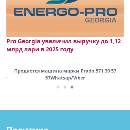
Pro Georgia увеличил выручку до 1,12
млрд лари в 2025 году
k
Продается машина марки Prado,571 30 57
П
ber
57Whatsap/Viber
Политика