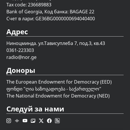
Tax code: 236689883
Bank of Georgia, Код банка: BAGAGE 22
Счет в лари: GE36BG0000000694040400
Адрес
Ниноцминда. ул.Тависуплеба 7, под.3, кв.43
0361-223303
radio@nor.ge
Доноры
The European Endowment for Democracy (EED)
ფონდი "
ღია საზოგადოება - საქართველო
"
The National Endowment for Democracy (NED)
Следуй за нами