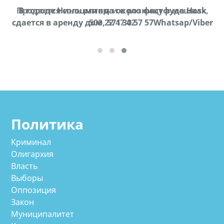
Продается соль оптом и в розницу в мешках,
В городе Ниноцминда около фастфуда Hask
cдается в аренду дом, 571 30 57 57Whatsap/Viber
500 22 47 42
Политика
Криминал
Олигархия
Власть
Выборы
Оппозиция
Закон
Муниципалитет