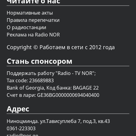
Читайте о нас
Нормативные акты
Правила перепечатки
О радиостанции
Реклама на Radio NOR
Copyright © Работаем в сети с 2012 года
Стань спонсором
Поддержать работу "Radio - TV NOR";
Tax code: 236689883
Bank of Georgia, Код банка: BAGAGE 22
Счет в лари: GE36BG0000000694040400
Адрес
Ниноцминда. ул.Тависуплеба 7, под.3, кв.43
0361-223303
radio@nor.ge