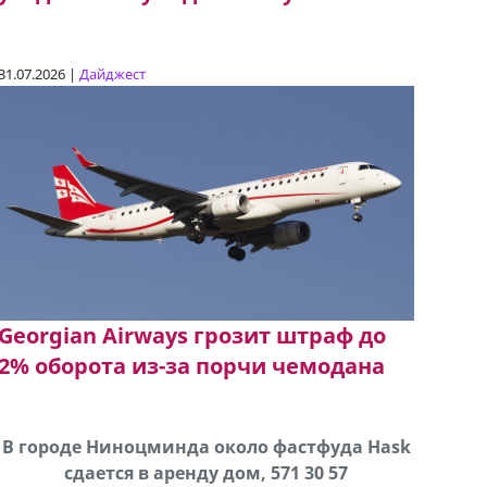
31.07.2026 |
Дайджест
Georgian Airways грозит штраф до
2% оборота из-за порчи чемодана
В городе Ниноцминда около фастфуда Hask
Продается машина марки Prado,571 30 57
Продае
cдается в аренду дом, 571 30 57
57Whatsap/Viber