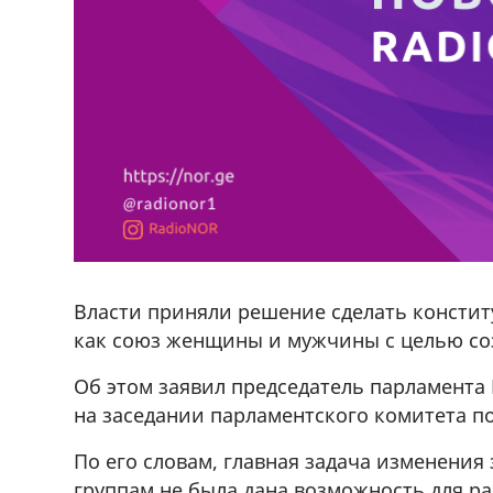
Власти приняли решение сделать констит
как союз женщины и мужчины с целью со
Об этом заявил председатель парламента
на заседании парламентского комитета по
ado,571 30 57
Продается соль опто и в розницу в 
По его словам, главная задача изменения
r
500 22 47 42
группам не была дана возможность для р