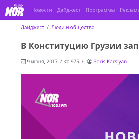
Новости
Дайджест
Программы
Реклам
Дайджест
Люди и общество
В Конституцию Грузии за
9 июня, 2017
975
Boris Karslyan