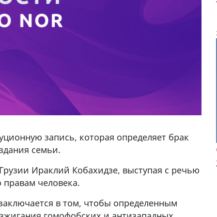
уционную запись, которая определяет брак
здания семьи.
 Грузии Ираклий Кобахидзе, выступая с речью
 правам человека.
мешках,
 заключается в том, чтобы определенным
азжигания гомофобских и антизападных