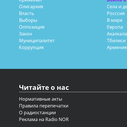
Олигархия
Села и д
Власть
Росссия
Выборы
В мире
Оппозиция
Европа
Закон
Ахалкал
Муниципалитет
Тбилиси
Коррупция
Армения
Читайте о нас
Нормативные акты
Правила перепечатки
О радиостанции
Реклама на Radio NOR