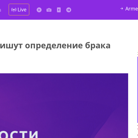
Arme
Live
а
пишут определение брака