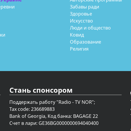
еревни
Забавы ради
Здоровье
Искусство
Люди и общество
аки
Ковид
Образование
Религия
Стань спонсором
Поддержать работу "Radio - TV NOR";
Tax code: 236689883
Bank of Georgia, Код банка: BAGAGE 22
Счет в лари: GE36BG0000000694040400