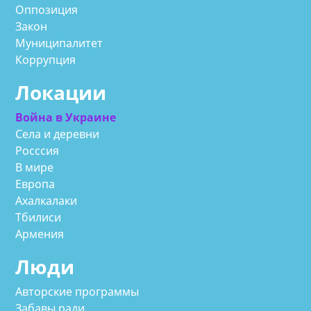
Оппозиция
Закон
Муниципалитет
Коррупция
Локации
Война в Украине
Села и деревни
Росссия
В мире
Европа
Ахалкалаки
Тбилиси
Армения
Люди
Авторские программы
Забавы ради