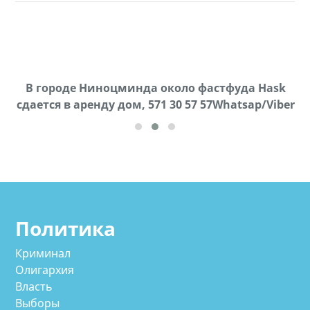
В городе Ниноцминда около фастфуда Hask
Продается машина марки Prado,571 30 57
П
cдается в аренду дом, 571 30 57 57Whatsap/Viber
57Whatsap/Viber
Политика
Криминал
Олигархия
Власть
Выборы