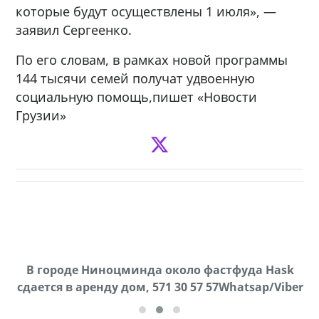
которые будут осуществлены 1 июля», —
заявил Сергеенко.
По его словам, в рамках новой программы
144 тысячи семей получат удвоенную
социальную помощь,пишет «Новости
Грузии»
В городе Ниноцминда около фастфуда Hask
Продается машина марки Prado,571 30 57
П
cдается в аренду дом, 571 30 57 57Whatsap/Viber
57Whatsap/Viber