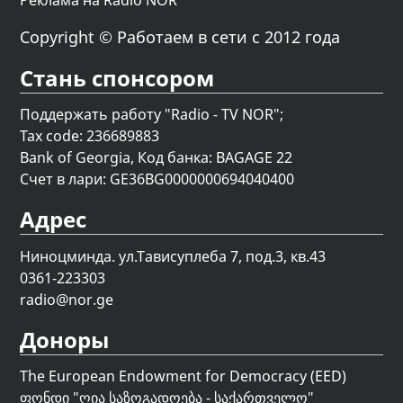
Реклама на Radio NOR
Copyright © Работаем в сети с 2012 года
Стань спонсором
Поддержать работу "Radio - TV NOR";
Tax code: 236689883
Bank of Georgia, Код банка: BAGAGE 22
Счет в лари: GE36BG0000000694040400
Адрес
Ниноцминда. ул.Тависуплеба 7, под.3, кв.43
0361-223303
radio@nor.ge
Доноры
The European Endowment for Democracy (EED)
ფონდი "
ღია საზოგადოება - საქართველო
"