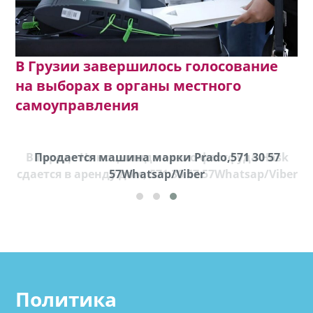
В Грузии завершилось голосование
на выборах в органы местного
самоуправления
В городе Ниноцминда около фастфуда Hask
Продается машина марки Prado,571 30 57
П
cдается в аренду дом, 571 30 57 57Whatsap/Viber
57Whatsap/Viber
Политика