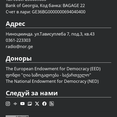
Bank of Georgia, Код банка: BAGAGE 22
Счет в лари: GE36BG0000000694040400
Адрес
Ниноцминда. ул.Тависуплеба 7, под.3, кв.43
0361-223303
radio@nor.ge
Доноры
The European Endowment for Democracy (EED)
ფონდი "
ღია საზოგადოება - საქართველო
"
The National Endowment for Democracy (NED)
Следуй за нами