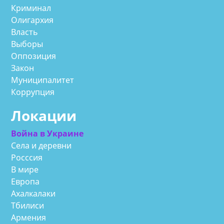
Криминал
Олигархия
Власть
Выборы
Оппозиция
Закон
Муниципалитет
Коррупция
Локации
Война в Украине
Села и деревни
Росссия
В мире
Европа
Ахалкалаки
Тбилиси
Армения