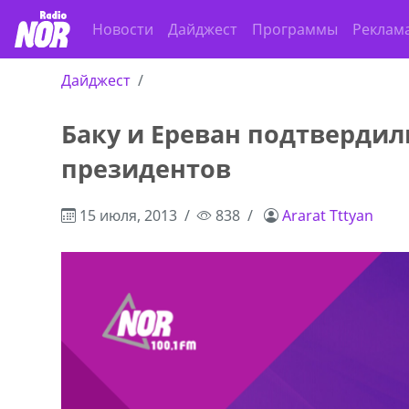
Новости
Дайджест
Программы
Реклам
Дайджест
Баку и Ереван подтвердил
,+995 551 08 62
В городе Ниноцминда около фастфу
президентов
cдается в аренду дом, 571 30 5
57Whatsap/Viber
15 июля, 2013
838
Ararat Tttyan