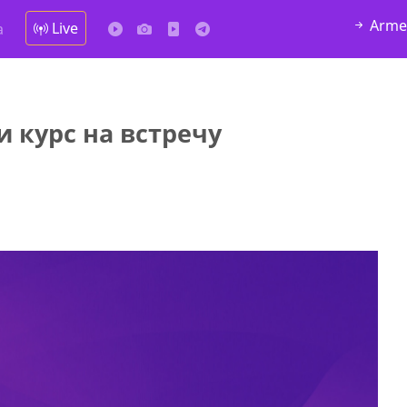
Arme
Live
а
и курс на встречу
да Hask
7