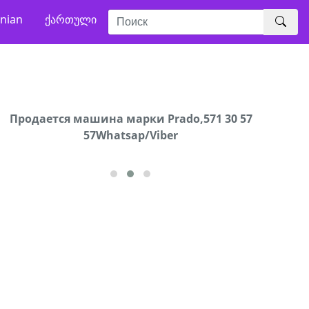
nian
ქართული
Продаются грабли под лощадь ,+995 551 08 62
Продается машина марки Prado,571 30 57
В горо
57Whatsap/Viber
72