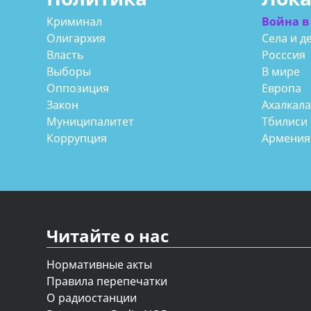
Криминал
Война в
Олигархия
Села и д
Власть
Росссия
Выборы
В мире
Оппозиция
Европа
Закон
Ахалкал
Муниципалитет
Тбилиси
Коррупция
Армения
Читайте о нас
Нормативные акты
Правила перепечатки
О радиостанции