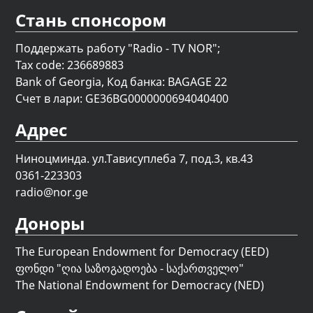
Стань спонсором
Поддержать работу "Radio - TV NOR";
Tax code: 236689883
Bank of Georgia, Код банка: BAGAGE 22
Счет в лари: GE36BG0000000694040400
Адрес
Ниноцминда. ул.Тависуплеба 7, под.3, кв.43
0361-223303
radio@nor.ge
Доноры
The European Endowment for Democracy (EED)
ფონდი "
ღია საზოგადოება - საქართველო
"
The National Endowment for Democracy (NED)