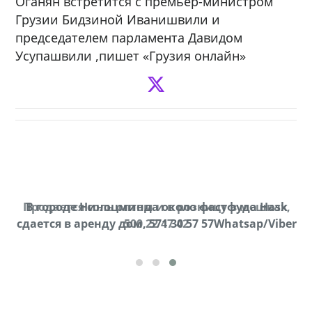
Оганян встретится с премьер-министром
Грузии Бидзиной Иванишвили и
председателем парламента Давидом
Усупашвили ,пишет «Грузия онлайн»
Продается соль оптом и в розницу в мешках,
В городе Ниноцминда около фастфуда Hask
cдается в аренду дом, 571 30 57 57Whatsap/Viber
500 22 47 42