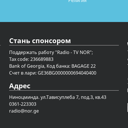
Религия
Стань спонсором
Поддержать работу "Radio - TV NOR";
Tax code: 236689883
Bank of Georgia, Код банка: BAGAGE 22
Счет в лари: GE36BG0000000694040400
Адрес
Ниноцминда. ул.Тависуплеба 7, под.3, кв.43
0361-223303
radio@nor.ge