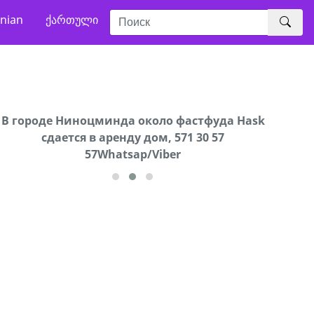
nian
ქართული
В городе Ниноцминда около фастфуда Hask
Продается машина марки Prado,571 30 57
Про
cдается в аренду дом, 571 30 57
57Whatsap/Viber
57Whatsap/Viber