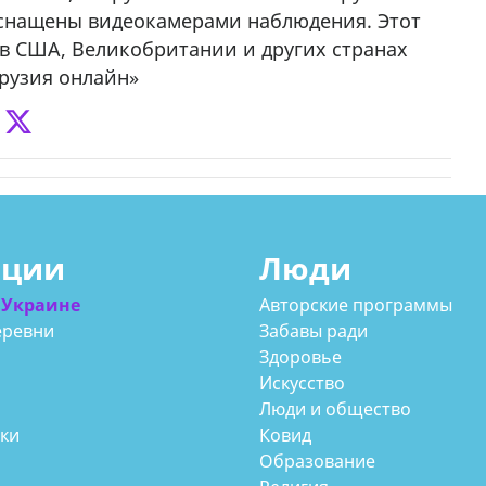
оснащены видеокамерами наблюдения. Этот
 в США, Великобритании и других странах
рузия онлайн»
ации
Люди
 Украине
Авторские программы
еревни
Забавы ради
Здоровье
Искусство
Люди и общество
аки
Ковид
Образование