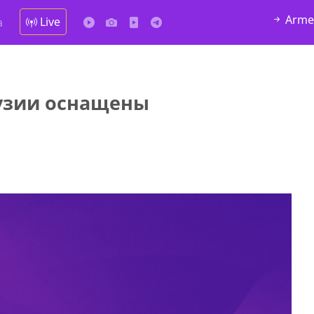
Arme
Live
а
узии оснащены
у в