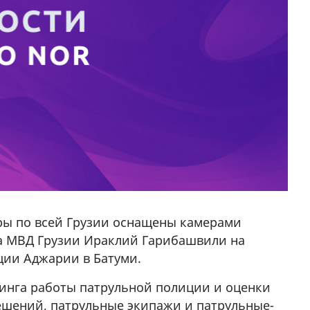
ры по всей Грузии оснащены камерами
ва МВД Грузии Ираклий Гарибашвили на
ции Аджарии в Батуми.
ринга работы патрульной полиции и оценки
шений, патрульные экипажи и патрульные-