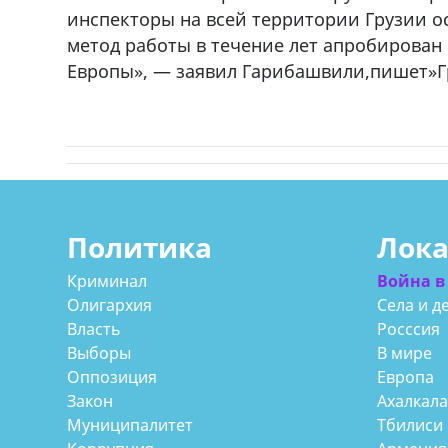
инспекторы на всей территории Грузии 
метод работы в течение лет апробирован
Европы», — заявил Гарибашвили,пишет»Г
Политика
Лок
Криминал
Война в
Олигархия
Села и д
Власть
Росссия
Выборы
В мире
Оппозиция
Европа
Закон
Ахалкал
Муниципалитет
Тбилиси