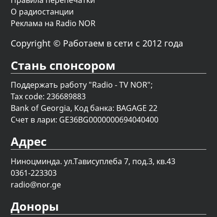
Правила перепечатки
О радиостанции
Реклама на Radio NOR
Copyright © Работаем в сети с 2012 года
Стань спонсором
Поддержать работу "Radio - TV NOR";
Tax code: 236689883
Bank of Georgia, Код банка: BAGAGE 22
Счет в лари: GE36BG0000000694040400
Адрес
Ниноцминда. ул.Тависуплеба 7, под.3, кв.43
0361-223303
radio@nor.ge
Доноры