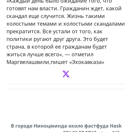
«Каждый день было ожидание того, что
готовят нам власти. Гражданин ждет, какой
скандал еще случится. Жизнь такими
холостыми темами и холостыми скандалами
прекратится. Все устали от того, как
политики ругают друг друга. Это будет
страна, в которой ее гражданам будет
житься лучше всего», — отметил
Маргвелашвили,пишет «Эхокавказа»
В городе Ниноцминда около фастфуда Hask
Продается машина марки Prado,571 30 57
П