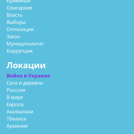
Криминал
Олигархия
Власть
Выборы
Оппозиция
Закон
Муниципалитет
Коррупция
Локации
Война в Украине
Села и деревни
Росссия
В мире
Европа
Ахалкалаки
Тбилиси
Армения