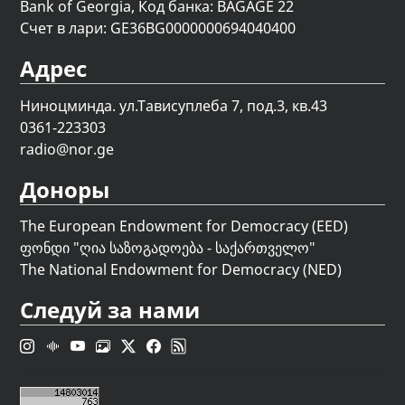
Bank of Georgia, Код банка: BAGAGE 22
Счет в лари: GE36BG0000000694040400
Адрес
Ниноцминда. ул.Тависуплеба 7, под.3, кв.43
0361-223303
radio@nor.ge
Доноры
The European Endowment for Democracy (EED)
ფონდი "
ღია საზოგადოება - საქართველო
"
The National Endowment for Democracy (NED)
Следуй за нами