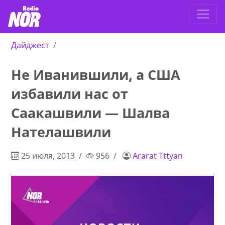
Дайджест
Не Иванившили, а США
избавили нас от
Саакашвили — Шалва
Нателашвили
25 июля, 2013
956
Ararat Tttyan