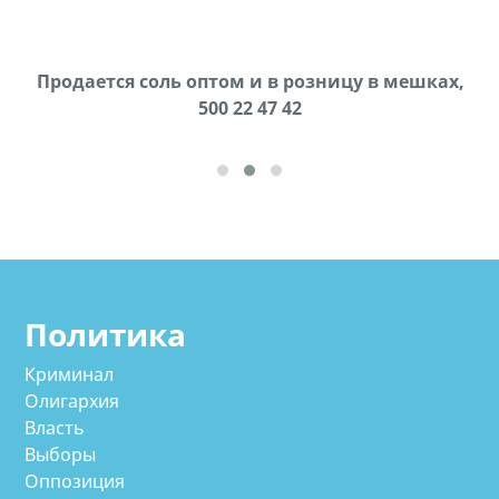
Продается соль оптом и в розницу в мешках,
В городе Ниноцминда около фастфуда Hask
cдается в аренду дом, 571 30 57 57Whatsap/Viber
500 22 47 42
Политика
Криминал
Олигархия
Власть
Выборы
Оппозиция