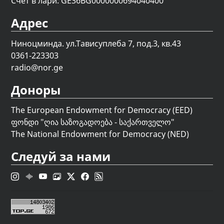
Счет в лари: GE36BG0000000694040400
Адрес
Ниноцминда. ул.Тависуплеба 7, под.3, кв.43
0361-223303
radio@nor.ge
Доноры
The European Endowment for Democracy (EED)
ფონდი "
ღია საზოგადოება - საქართველო
"
The National Endowment for Democracy (NED)
Следуй за нами