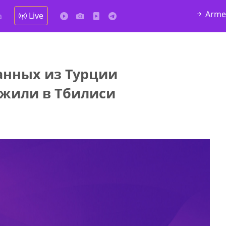
Arme
Live
а
анных из Турции
да Hask
жили в Тбилиси
7