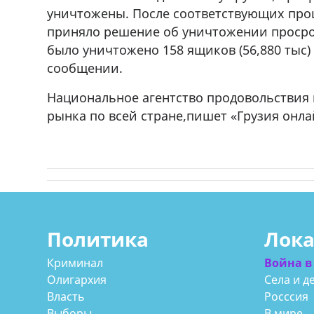
уничтожены. После соответствующих проц
приняло решение об уничтожении просро
было уничтожено 158 ящиков (56,880 тыс)
сообщении.
Национальное агентство продовольствия
рынка по всей стране,пишет «Грузия онла
Политика
Лок
Криминал
Война в
Олигархия
Села и д
Власть
Росссия
Выборы
В мире