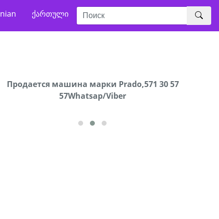
nian
ქართული
Продаются грабли под лощадь ,+995 551 08 62
Продается машина марки Prado,571 30 57
В горо
57Whatsap/Viber
72