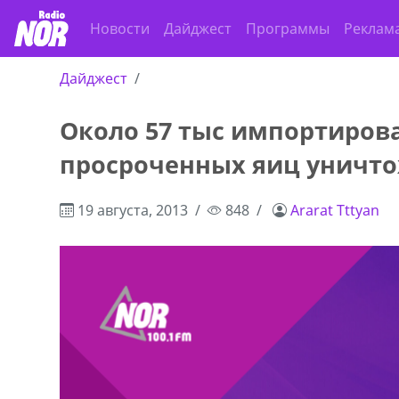
Новости
Дайджест
Программы
Реклам
Дайджест
Около 57 тыс импортиров
,+995 551 08 62
В городе Ниноцминда около фастфу
просроченных яиц уничто
cдается в аренду дом, 571 30 5
57Whatsap/Viber
19 августа, 2013
848
Ararat Tttyan