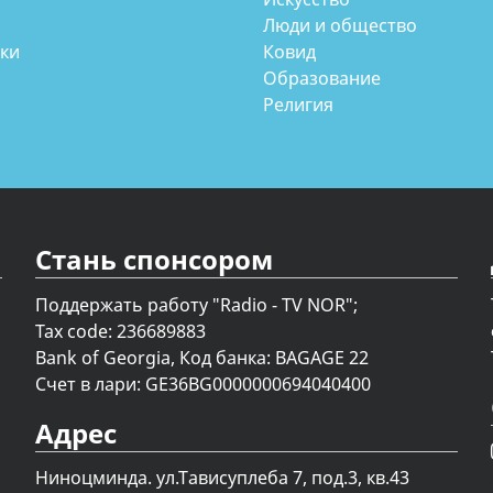
Люди и общество
аки
Ковид
Образование
Религия
Стань спонсором
Поддержать работу "Radio - TV NOR";
Tax code: 236689883
Bank of Georgia, Код банка: BAGAGE 22
Счет в лари: GE36BG0000000694040400
Адрес
Ниноцминда. ул.Тависуплеба 7, под.3, кв.43