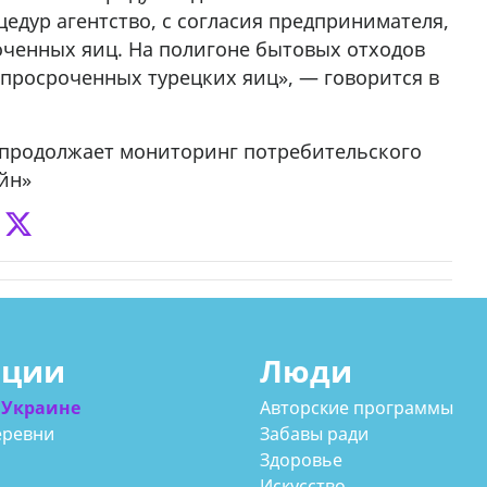
едур агентство, с согласия предпринимателя,
ченных яиц. На полигоне бытовых отходов
 просроченных турецких яиц», — говорится в
 продолжает мониторинг потребительского
йн»
ации
Люди
 Украине
Авторские программы
еревни
Забавы ради
Здоровье
Искусство