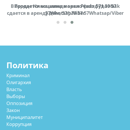
В городе Ниноцминда около фастфуда Hask
Продается машина марки Prado,571 30 57
П
cдается в аренду дом, 571 30 57 57Whatsap/Viber
57Whatsap/Viber
Политика
Криминал
Олигархия
Власть
Выборы
Оппозиция
Закон
Муниципалитет
Коррупция