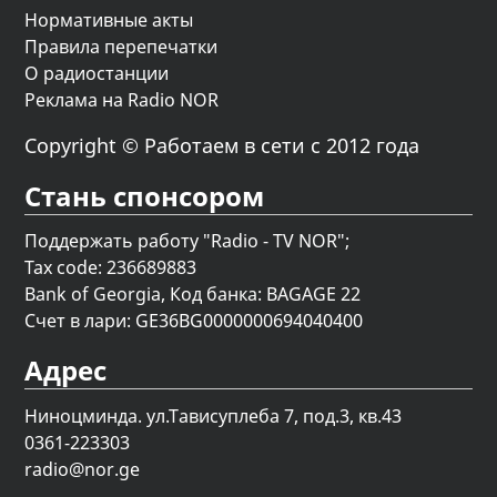
Нормативные акты
Правила перепечатки
О радиостанции
Реклама на Radio NOR
Copyright © Работаем в сети с 2012 года
Стань спонсором
Поддержать работу "Radio - TV NOR";
Tax code: 236689883
Bank of Georgia, Код банка: BAGAGE 22
Счет в лари: GE36BG0000000694040400
Адрес
Ниноцминда. ул.Тависуплеба 7, под.3, кв.43
0361-223303
radio@nor.ge