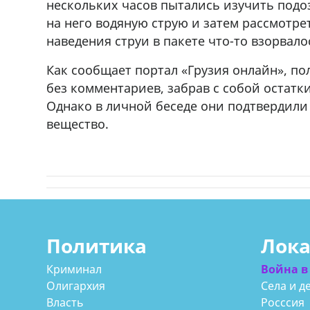
нескольких часов пытались изучить под
на него водяную струю и затем рассмотр
наведения струи в пакете что-то взорвало
Как сообщает портал «Грузия онлайн», п
без комментариев, забрав с собой остатк
Однако в личной беседе они подтвердили
вещество.
Политика
Лок
Криминал
Война в
Олигархия
Села и д
Власть
Росссия