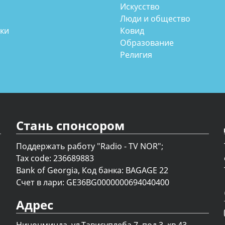
Искусство
Люди и общество
аки
Ковид
Образование
Религия
Стань спонсором
Поддержать работу "Radio - TV NOR";
Tax code: 236689883
Bank of Georgia, Код банка: BAGAGE 22
Счет в лари: GE36BG0000000694040400
Адрес
Ниноцминда. ул.Тависуплеба 7, под.3, кв.43