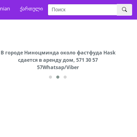
nian
ქართული
В городе Ниноцминда около фастфуда Hask
Продается машина марки Prado,571 30 57
Про
cдается в аренду дом, 571 30 57
57Whatsap/Viber
57Whatsap/Viber