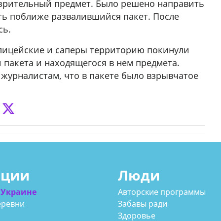
озрительный предмет. Было решено направить
еть поближе развалившийся пакет. После
сь.
олицейские и саперы территорию покинули
и пакета и находящегося в нем предмета.
 журналистам, что в пакете было взрывчатое
ации
Люди
 Украине
Авторские программы
еревни
Забавы ради
Здоровье