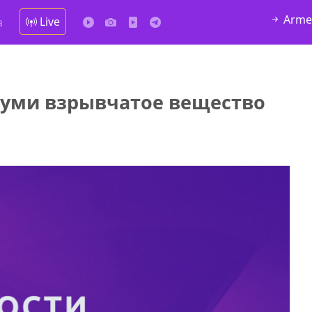
Arme
Live
а
туми взрывчатое вещество
у в