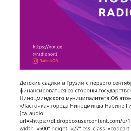
Детские садики в Грузии с первого сентяб
финансироваться со стороны государствен
Ниноцминдского муниципалитета.Об этом
«Ласточка» города Ниноцминда Нарине Г
[ca_audio
url=»https://dl.dropboxusercontent.com/u
width=»500″ height=»27″ css_class=»codeart