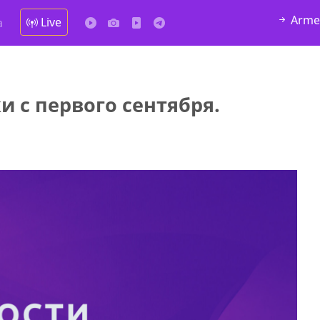
Arme
Live
а
и с первого сентября.
у в