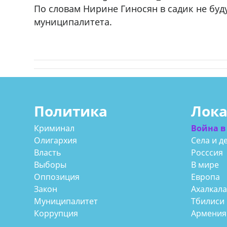
По словам Нирине Гиносян в садик не бу
муниципалитета.
Политика
Лок
Криминал
Война в
Олигархия
Села и д
Власть
Росссия
Выборы
В мире
Оппозиция
Европа
Закон
Ахалкал
Муниципалитет
Тбилиси
Коррупция
Армения