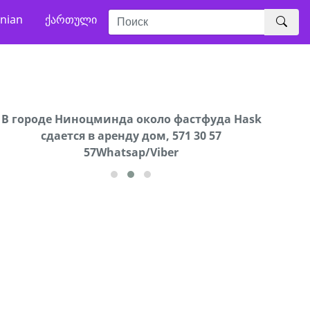
nian
ქართული
В городе Ниноцминда около фастфуда Hask
Продается машина марки Prado,571 30 57
Про
cдается в аренду дом, 571 30 57
57Whatsap/Viber
57Whatsap/Viber