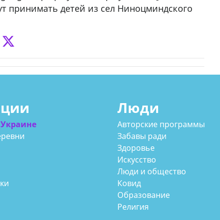
дут принимать детей из сел Ниноцминдского
ации
Люди
 Украине
Авторские программы
еревни
Забавы ради
Здоровье
Искусство
Люди и общество
аки
Ковид
Образование
Религия