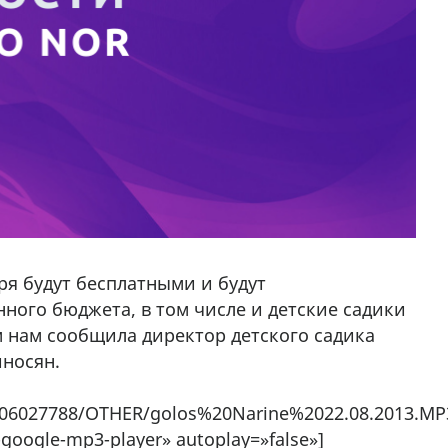
ря будут бесплатными и будут
ного бюджета, в том числе и детские садики
 нам сообщила директор детского садика
иносян.
/106027788/OTHER/golos%20Narine%2022.08.2013.MP
-google-mp3-player» autoplay=»false»]