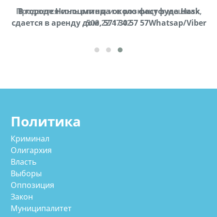
Продается соль оптом и в розницу в мешках,
В городе Ниноцминда около фастфуда Hask
cдается в аренду дом, 571 30 57 57Whatsap/Viber
500 22 47 42
Политика
Криминал
Олигархия
Власть
Выборы
Оппозиция
Закон
Муниципалитет