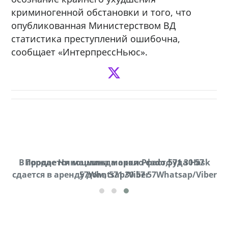
криминогенной обстановки и того, что
опубликованная Министерством ВД
статистика преступлений ошибочна,
сообщает «ИнтерпрессНьюс».
В городе Ниноцминда около фастфуда Hask
Продается машина марки Prado,571 30 57
П
cдается в аренду дом, 571 30 57 57Whatsap/Viber
57Whatsap/Viber