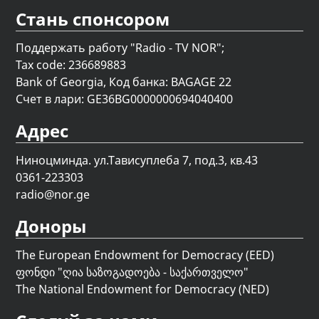
Стань спонсором
Поддержать работу "Radio - TV NOR";
Tax code: 236689883
Bank of Georgia, Код банка: BAGAGE 22
Счет в лари: GE36BG0000000694040400
Адрес
Ниноцминда. ул.Тависуплеба 7, под.3, кв.43
0361-223303
radio@nor.ge
Доноры
The European Endowment for Democracy (EED)
ფონდი "
ღია საზოგადოება - საქართველო
"
The National Endowment for Democracy (NED)