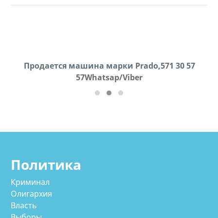
Продаются грабли под лощадь ,+995 551 08 62
Продается машина марки Prado,571 30 57
57Whatsap/Viber
72
cд
Политика
Криминал
Олигархия
Власть
Выборы