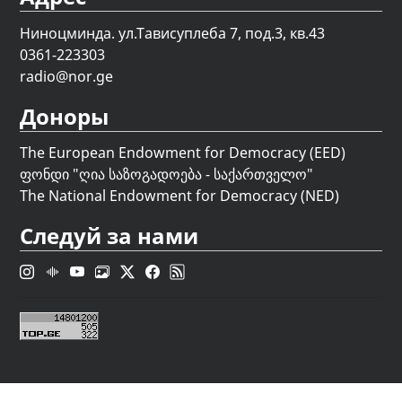
Ниноцминда. ул.Тависуплеба 7, под.3, кв.43
0361-223303
radio@nor.ge
Доноры
The European Endowment for Democracy (EED)
ფონდი "
ღია საზოგადოება - საქართველო
"
The National Endowment for Democracy (NED)
Следуй за нами