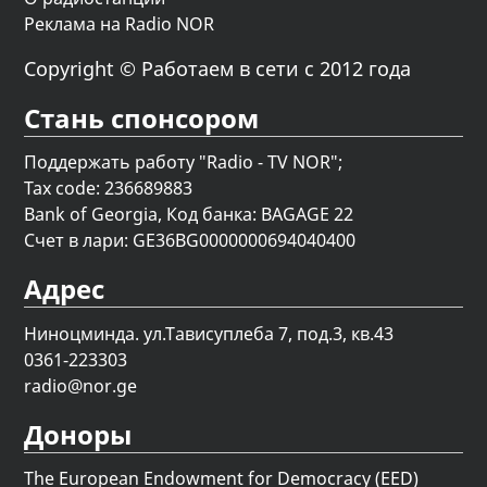
Реклама на Radio NOR
Copyright © Работаем в сети с 2012 года
Стань спонсором
Поддержать работу "Radio - TV NOR";
Tax code: 236689883
Bank of Georgia, Код банка: BAGAGE 22
Счет в лари: GE36BG0000000694040400
Адрес
Ниноцминда. ул.Тависуплеба 7, под.3, кв.43
0361-223303
radio@nor.ge
Доноры
The European Endowment for Democracy (EED)