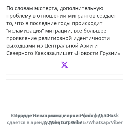
По словам эксперта, дополнительную
проблему в отношении мигрантов создает
то, что в последние годы происходит
“исламизация” миграции, все большее
проявление религиозной идентичности
выходцами из Центральной Азии и
Северного Кавказа,пишет «Новости Грузии»
В городе Ниноцминда около фастфуда Hask
Продается машина марки Prado,571 30 57
П
cдается в аренду дом, 571 30 57 57Whatsap/Viber
57Whatsap/Viber