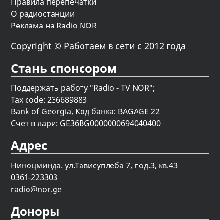
Правила перепечатки
О радиостанции
Реклама на Radio NOR
Copyright © Работаем в сети с 2012 года
Стань спонсором
Поддержать работу "Radio - TV NOR";
Tax code: 236689883
Bank of Georgia, Код банка: BAGAGE 22
Счет в лари: GE36BG0000000694040400
Адрес
Ниноцминда. ул.Тависуплеба 7, под.3, кв.43
0361-223303
radio@nor.ge
Доноры