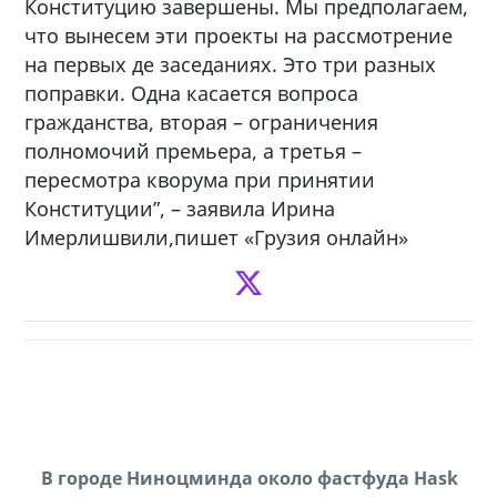
Конституцию завершены. Мы предполагаем,
что вынесем эти проекты на рассмотрение
на первых де заседаниях. Это три разных
поправки. Одна касается вопроса
гражданства, вторая – ограничения
полномочий премьера, а третья –
пересмотра кворума при принятии
Конституции”, – заявила Ирина
Имерлишвили,пишет «Грузия онлайн»
В городе Ниноцминда около фастфуда Hask
Продается машина марки Prado,571 30 57
П