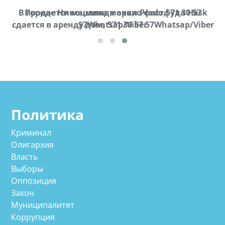
В городе Ниноцминда около фастфуда Hask
Продается машина марки Prado,571 30 57
П
cдается в аренду дом, 571 30 57 57Whatsap/Viber
57Whatsap/Viber
Политика
Криминал
Олигархия
Власть
Выборы
Оппозиция
Закон
Муниципалитет
Коррупция