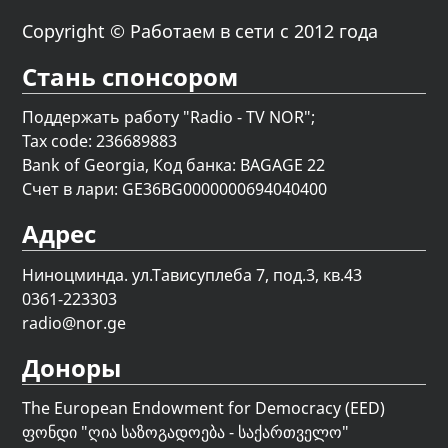
Copyright © Работаем в сети с 2012 года
Стань спонсором
Поддержать работу "Radio - TV NOR";
Tax code: 236689883
Bank of Georgia, Код банка: BAGAGE 22
Счет в лари: GE36BG0000000694040400
Адрес
Ниноцминда. ул.Тависуплеба 7, под.3, кв.43
0361-223303
radio@nor.ge
Доноры
The European Endowment for Democracy (EED)
ფონდი "
ღია საზოგადოება - საქართველო
"