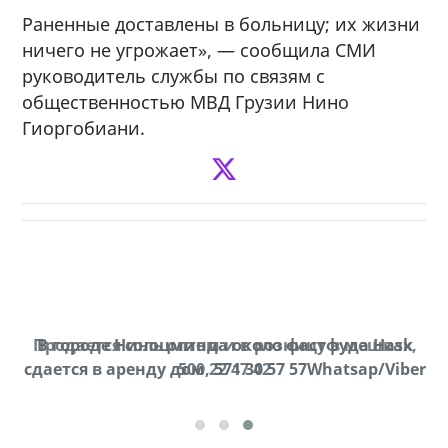
Раненные доставлены в больницу; их жизни
ничего не угрожает», — сообщила СМИ
руководитель службы по связям с
общественностью МВД Грузии Нино
Гиоргобиани.
Продается соль оптом и в розницу в мешках,
В городе Ниноцминда около фастфуда Hask
cдается в аренду дом, 571 30 57 57Whatsap/Viber
500 22 47 42