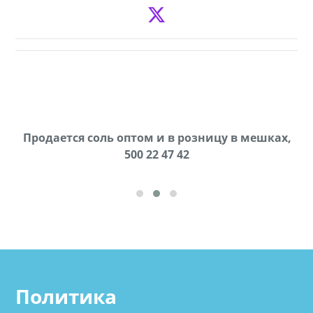
Продается соль оптом и в розницу в мешках,
В городе Ниноцминда около фастфуда Hask
cдается в аренду дом, 571 30 57 57Whatsap/Viber
500 22 47 42
Политика