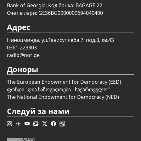
Bank of Georgia, Код банка: BAGAGE 22
Счет в лари: GE36BG0000000694040400
Адрес
Ниноцминда. ул.Тависуплеба 7, под.3, кв.43
0361-223303
radio@nor.ge
Доноры
The European Endowment for Democracy (EED)
ფონდი "
ღია საზოგადოება - საქართველო
"
The National Endowment for Democracy (NED)
Следуй за нами