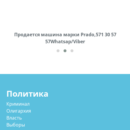
Продаются грабли под лощадь ,+995 551 08 62
Продается машина марки Prado,571 30 57
57Whatsap/Viber
72
cд
Политика
Криминал
Олигархия
Власть
Выборы