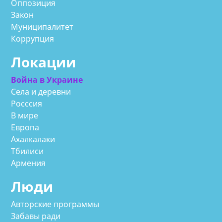
Оппозиция
Закон
Муниципалитет
Коррупция
Локации
Война в Украине
Села и деревни
Росссия
В мире
Европа
Ахалкалаки
Тбилиси
Армения
Люди
Авторские программы
Забавы ради