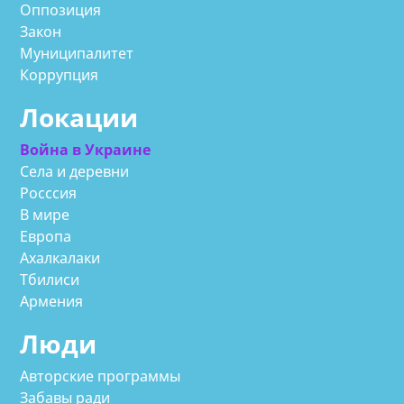
Оппозиция
Закон
Муниципалитет
Коррупция
Локации
Война в Украине
Села и деревни
Росссия
В мире
Европа
Ахалкалаки
Тбилиси
Армения
Люди
Авторские программы
Забавы ради