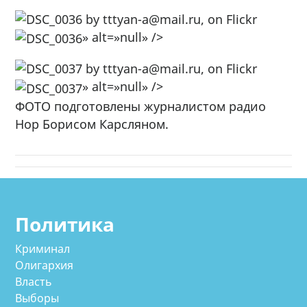
» alt=»null» />
» alt=»null» />
ФОТО подготовлены журналистом радио
Нор Борисом Карсляном.
Политика
Криминал
Олигархия
Власть
Выборы