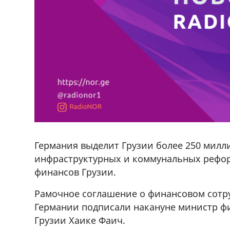
Германия выделит Грузии более 250 милл
инфраструктурных и коммунальных рефор
финансов Грузии.
Рамочное соглашение о финансовом сотр
ado,571 30 57
Продается соль оптом и в розниц
Германии подписали накануне министр фи
r
мешках, 500 22 47 42
Грузии Хаике Фаич.