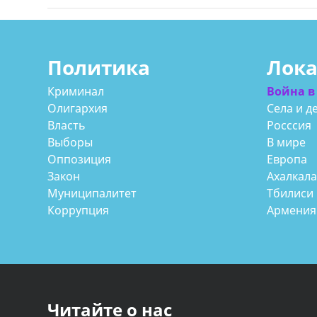
Политика
Лок
Криминал
Война в
Олигархия
Села и д
Власть
Росссия
Выборы
В мире
Оппозиция
Европа
Закон
Ахалкал
Муниципалитет
Тбилиси
Коррупция
Армения
Читайте о нас