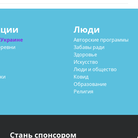
ации
Люди
 Украине
Авторские программы
еревни
Забавы ради
Здоровье
Искусство
Люди и общество
аки
Ковид
Образование
Религия
Стань спонсором