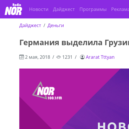
Новости
Дайджест
Программы
Реклам
Дайджест
Деньги
Германия выделила Грузи
2 мая, 2018
1231
Ararat Tttyan