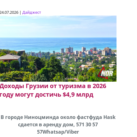
24.07.2026 |
Дайджест
Доходы Грузии от туризма в 2026
году могут достичь $4,9 млрд
В городе Ниноцминда около фастфуда Hask
Продается машина марки Prado,571 30 57
Про
cдается в аренду дом, 571 30 57
57Whatsap/Viber
57Whatsap/Viber