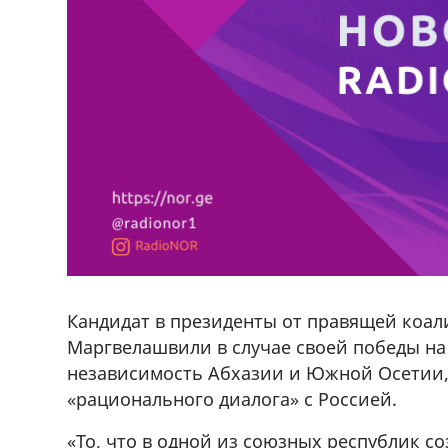
Кандидат в президенты от правящей коал
Маргвелашвили в случае своей победы на
независимость Абхазии и Южной Осетии, 
«рационального диалога» с Россией.
«То, что в одной из союзных республик с