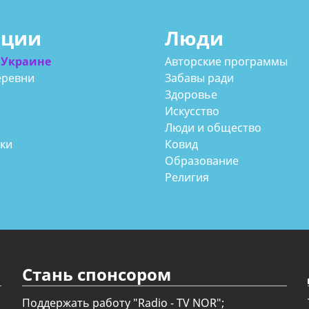
ации
Люди
 Украине
Авторские программы
еревни
Забавы ради
Здоровье
Искусство
Люди и общество
аки
Ковид
Образование
Религия
Стань спонсором
Поддержать работу "Radio - TV NOR";