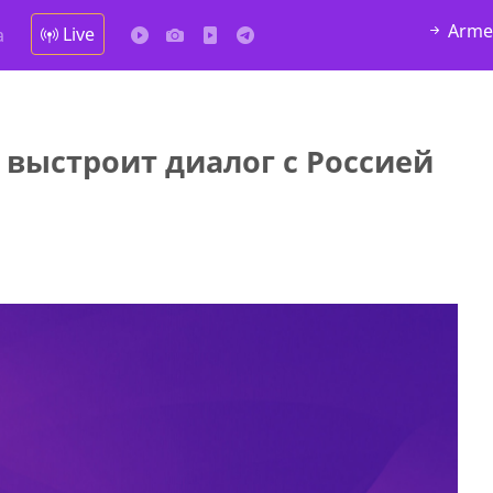
Arme
Live
а
выстроит диалог с Россией
у в