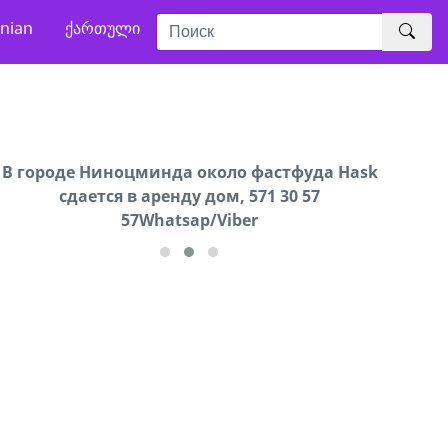
nian
ქართული
В городе Ниноцминда около фастфуда Hask
Продается машина марки Prado,571 30 57
Про
cдается в аренду дом, 571 30 57
57Whatsap/Viber
57Whatsap/Viber