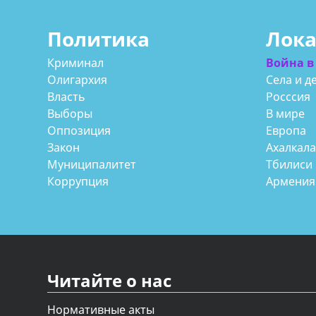
Политика
Лок
Криминал
Война в
Олигархия
Села и д
Власть
Росссия
Выборы
В мире
Оппозиция
Европа
Закон
Ахалкал
Муниципалитет
Тбилиси
Коррупция
Армения
Читайте о нас
Нормативные акты