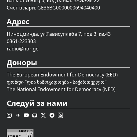
Bank of Georgia, Код банка: BAGAGE 22
Счет в лари: GE36BG0000000694040400
Адрес
Ниноцминда. ул.Тависуплеба 7, под.3, кв.43
0361-223303
radio@nor.ge
Доноры
The European Endowment for Democracy (EED)
ფონდი "
ღია საზოგადოება - საქართველო
"
The National Endowment for Democracy (NED)
Следуй за нами