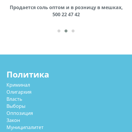
Продается соль оптом и в розницу в мешках,
В городе Ниноцминда около фастфуда Hask
cдается в аренду дом, 571 30 57 57Whatsap/Viber
500 22 47 42
Политика
Криминал
Олигархия
Власть
Выборы
Оппозиция
Закон
Муниципалитет