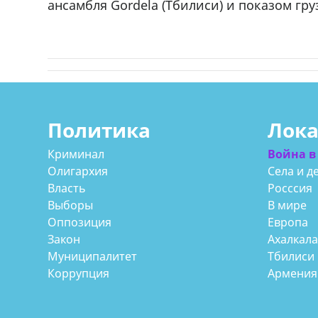
ансамбля Gordela (Тбилиси) и показом гр
Политика
Лок
Криминал
Война в
Олигархия
Села и д
Власть
Росссия
Выборы
В мире
Оппозиция
Европа
Закон
Ахалкал
Муниципалитет
Тбилиси
Коррупция
Армения