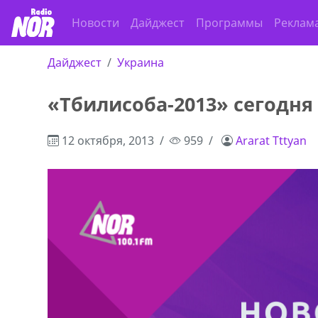
Новости
Дайджест
Программы
Реклам
Дайджест
Украина
«Тбилисоба-2013» сегодня
12 октября, 2013
959
Ararat Tttyan