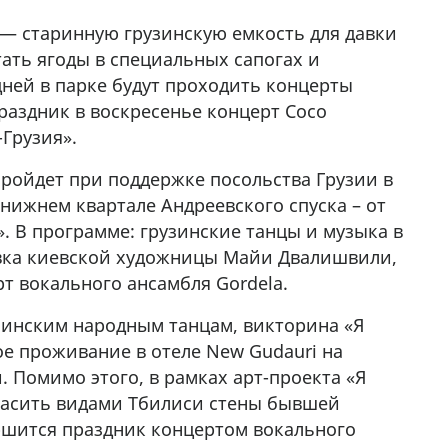
 — старинную грузинскую емкость для давки
у в
ать ягоды в специальных сапогах и
дней в парке будут проходить концерты
раздник в воскресенье концерт Сосо
Грузия».
пройдет при поддержке посольства Грузии в
 нижнем квартале Андреевского спуска – от
. В программе: грузинские танцы и музыка в
вка киевской художницы Майи Двалишвили,
т вокального ансамбля Gordela.
узинским народным танцам, викторина «Я
е проживание в отеле New Gudauri на
 Помимо этого, в рамках арт-проекта «Я
расить видами Тбилиси стены бывшей
ршится праздник концертом вокального