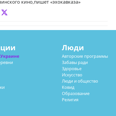
узинского кино,пишет «эхокавказа»
ации
Люди
 Украине
Авторские программы
еревни
Забавы ради
Здоровье
Искусство
Люди и общество
аки
Ковид
Образование
Религия