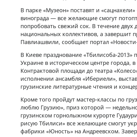
В парке «Музеон» поставят и «сацнахели»
ado,571 30 57
Продается соль оптом и в розниц
винограда — все желающие смогут потопт
r
мешках, 500 22 47 42
попробовать свежий сок. В течение двух 
национальных коллективов, а завершит п
Павлиашвили, сообщает портал «Новости-
В Киеве празднование «Тбилисоба-2013» 
Украине в историческом центре города, в
Контрактовой площади до театра «Колесо»
исполнении ансамбля «Ибериели», выста
грузинские литературные чтения и концер
Кроме того пройдут мастер-классы по гр
люблю Грузию», приз которой — недельно
грузинском горнолыжном курорте Гудаури.
рисую Тбилиси» все желающие смогут ук
фабрики «Юность» на Андреевском. Заве