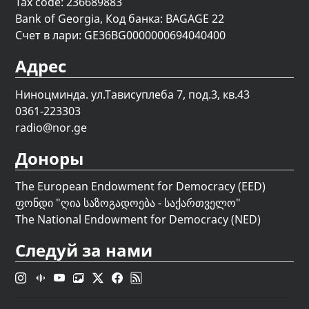
Tax code: 236689883
Bank of Georgia, Код банка: BAGAGE 22
Счет в лари: GE36BG0000000694040400
Адрес
Ниноцминда. ул.Тависуплеба 7, под.3, кв.43
0361-223303
radio@nor.ge
Доноры
The European Endowment for Democracy (EED)
ფონდი "
ღია საზოგადოება - საქართველო
"
The National Endowment for Democracy (NED)
Следуй за нами