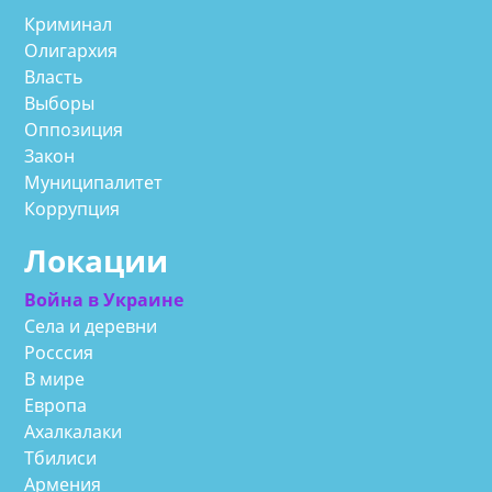
Криминал
Олигархия
Власть
Выборы
Оппозиция
Закон
Муниципалитет
Коррупция
Локации
Война в Украине
Села и деревни
Росссия
В мире
Европа
Ахалкалаки
Тбилиси
Армения