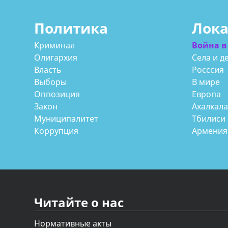
Политика
Лок
Криминал
Война в
Олигархия
Села и д
Власть
Росссия
Выборы
В мире
Оппозиция
Европа
Закон
Ахалкал
Муниципалитет
Тбилиси
Коррупция
Армения
Читайте о нас
Нормативные акты