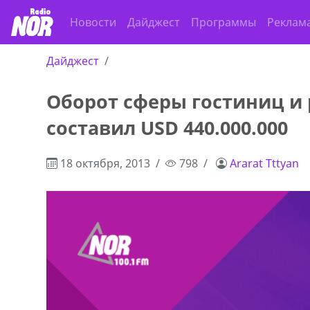
Новости
Дайджест
Программы
Реклам
Дайджест
Оборот сферы гостиниц и 
,+995 551 08 62
В городе Ниноцминда около фастфу
составил USD 440.000.000
cдается в аренду дом, 571 30 5
57Whatsap/Viber
18 октября, 2013
798
Ararat Tttyan