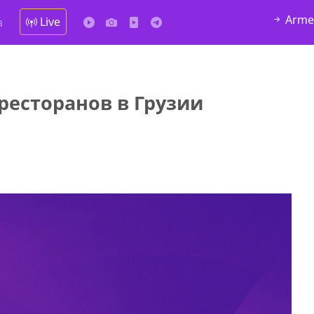
Arme
Live
а
ресторанов в Грузии
да Hask
7