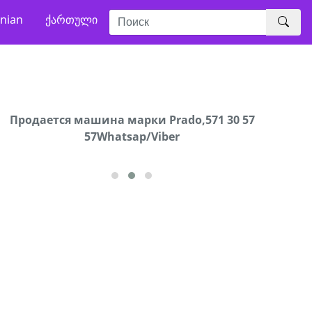
nian
ქართული
Продаются грабли под лощадь ,+995 551 08 62
Продается машина марки Prado,571 30 57
В горо
57Whatsap/Viber
72