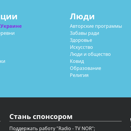
ации
Люди
 Украине
Авторские программы
еревни
Забавы ради
Здоровье
Искусство
Люди и общество
аки
Ковид
Образование
Религия
Стань спонсором
Поддержать работу "Radio - TV NOR";