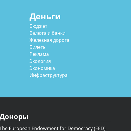
Деньги
Бюджет
Валюта и банки
Железная дорога
Билеты
Реклама
Экология
Экономика
Инфраструктура
Доноры
The European Endowment for Democracy (EED)